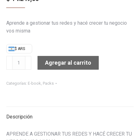
Aprende a gestionar tus redes y hacé crecer tu negocio
vos misma
$ ARS
Pack
Agregar al carrito
"Subí
de
nivel"
Categorías:
E-book
,
Packs
cantidad
Descripción
APRENDE A GESTIONAR TUS REDES Y HACÉ CRECER TU