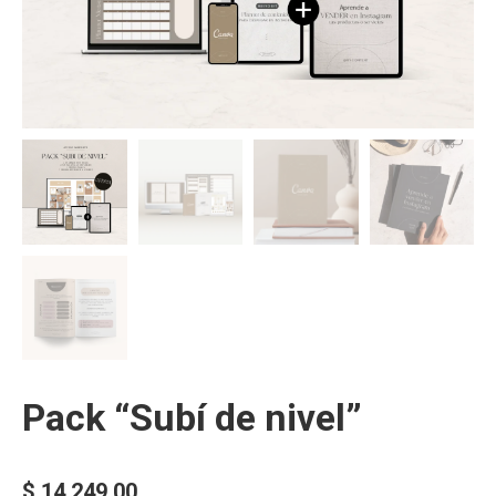
Pack “Subí de nivel”
$
14.249,00