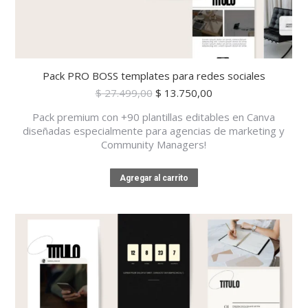
Pack PRO BOSS templates para redes sociales
El
El
$
27.499,00
$
13.750,00
precio
precio
Pack premium con +90 plantillas editables en Canva
original
actual
diseñadas especialmente para agencias de marketing y
era:
es:
Community Managers!
$ 27.499,00.
$ 13.750,00.
Agregar al carrito