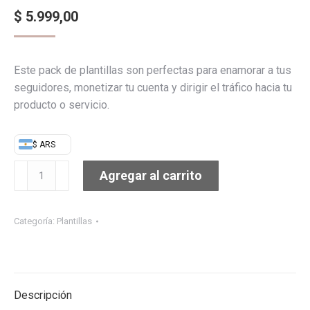
$
5.999,00
Este pack de plantillas son perfectas para enamorar a tus
seguidores, monetizar tu cuenta y dirigir el tráfico hacia tu
producto o servicio.
$ ARS
PLANTILLAS
Agregar al carrito
PARA
INSTAGRAM
EDITABLES
Categoría:
Plantillas
EN
CANVA.
"DECORACIÓN"
cantidad
Descripción