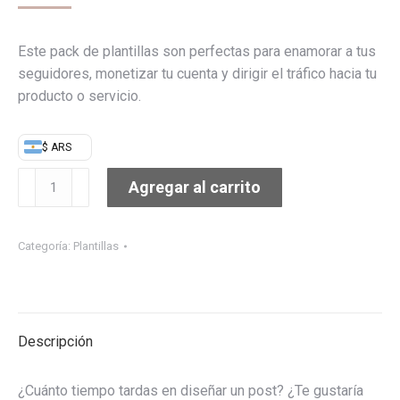
Este pack de plantillas son perfectas para enamorar a tus
seguidores, monetizar tu cuenta y dirigir el tráfico hacia tu
producto o servicio.
$ ARS
PLANTILLAS
Agregar al carrito
PARA
INSTAGRAM
EDITABLES
Categoría:
Plantillas
EN
CANVA.
"ESTÉTICA"
cantidad
Descripción
¿Cuánto tiempo tardas en diseñar un post? ¿Te gustaría